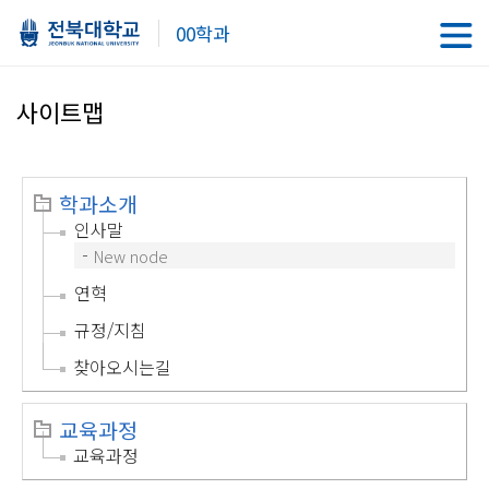
00학과
사이트맵
학과소개
인사말
New node
연혁
규정/지침
찾아오시는길
교육과정
교육과정