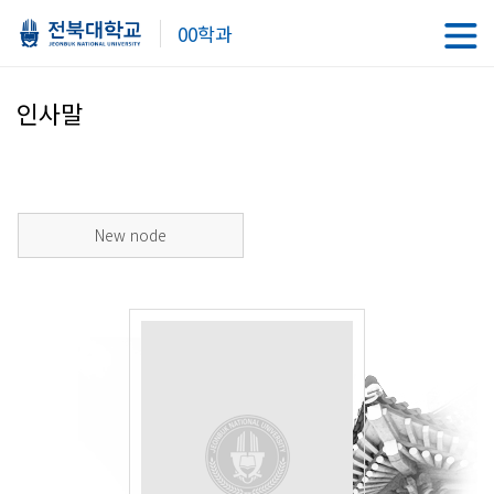
00학과
인사말
New node