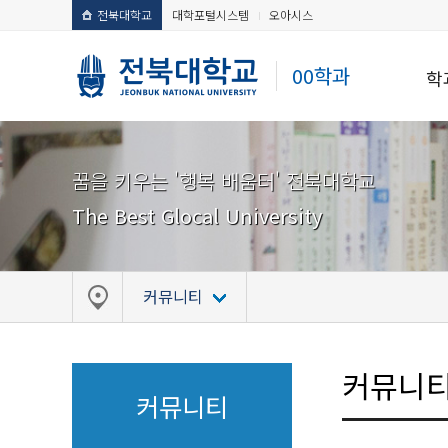
전북대학교
대학포털시스템
오아시스
00학과
학
꿈을 키우는 '행복 배움터' 전북대학교
The Best Glocal University
커뮤니티
커뮤니
커뮤니티